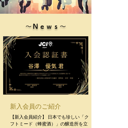
​～Ｎｅｗｓ～
新入会員のご紹介
【新入会員紹介】 日本でも珍しい「クラ
フトミード（蜂蜜酒）」の醸造所を立ち