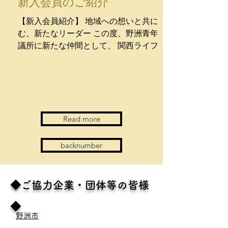
新入会員のご紹介
【新入会員紹介】 地域への想いと共に歩
む、新たなリーダー この度、野洲青年会
議所に新たな仲間として、 関西ライフク
リーン代表の栁瀬君 を迎えました。 ■入
会の経緯 栁瀬くんは、同業種の青年会議
所OBとの出会いを通じ、当団体の活動に
興味を持たれました。地元・野洲で生ま
れ育ち、現在も同地を拠点に事業を展開
Read more
する中で、 「自己研鑽を積み、地域に貢
献したい」という思いから、先輩会員の
推薦を経て入会に至りました。 ■今後の
backnumber
展望 清掃業を営む栁瀬君は、非常に誠実
かつ謙虚な姿勢で日々の業務に邁進され
ています。 「自身の成長を通じて、愛す
◆ご協力企業・団体等の皆様
る野洲の街をさらに元気にしたい」とい
う強い熱意を持っており、その活躍に大
◆
野洲市
きな期待を寄せています。 私たちは、栁