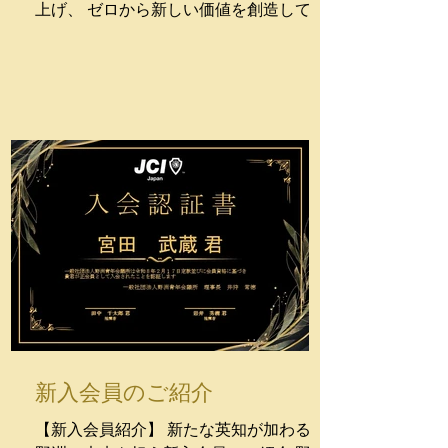
上げ、 ゼロから新しい価値を創造してき
た挑戦心の持ち主、谷澤くん。 自らのビ
ジネスで培った高い実行力とフレッシュ
な発想力を携えて、 この度JCの仲間に加
わってくれました！ 一見クールですが、
事業や地域に対する情熱は人一倍。 挑戦
を恐れないフットワークの軽さと柔軟な
思考で、 これからのJC活動・まちづくり
事業においても新しい風を吹き込んでく
れる期待のメンバーです。 谷澤くんのこ
れからの活躍に、期待しております！！
新入会員のご紹介
【新入会員紹介】 新たな英知が加わる！