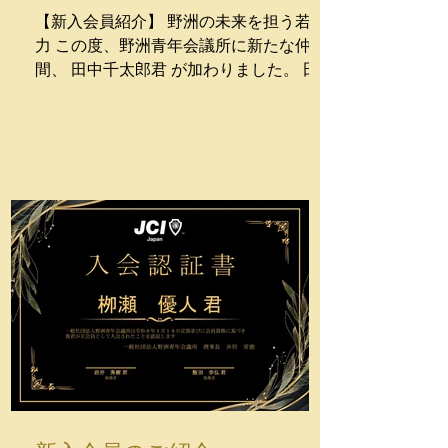
のような変化をもたらしてくれるのか、
【新入会員紹介】 野洲の未来を担う若き
今後の活躍から目が離せません！
力 この度、野洲青年会議所に新たな仲
間、 田中千太郎君 が加わりました。 田
中君は若さならではの圧倒的なエネルギ
ーと、 周囲を明るくする活力を兼ね備え
た、「好青年」という言葉がぴったりの
メンバーです。 彼との縁は、各地の青年
経済人が集う「京都会議」での偶然のひ
とコマからでした。 そこから紡がれた不
思議な繋がりが、今回の出会いへと結び
つきました。 「野洲のまちづくりのため
に、大きな力となりたい」という熱い志
を持つ彼の存在は、 当会議所にとっても
大きな刺激となるはずです。 次世代のリ
ーダーとして躍動する田中君の活躍に、
ぜひご注目ください！