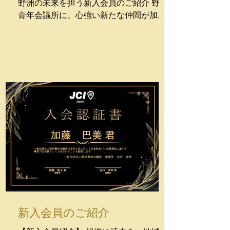
野洲の未来を担う新入会員のご紹介 野洲
青年会議所に、心強い新たな仲間が加わ
りました。 期待の新星、宮田 武蔵（みや
た むさし）君をご紹介いたします。 ■入
会の経緯 今回の入会は、現会員である田
中千太郎君の強い推薦によるものです。
宮田君は田中君の頼れる相棒であり、田
中君のエネルギッシュなリーダーシップ
やスタイルを、持ち前の知識と情報力で
裏から支えてきた名参謀でもあります。
熱い情熱を形にするための「確かな知性
とサポート力」を兼ね備えた彼の加入
は、野洲JCに新しい風を吹き込んでくれ
ています。 ■今後の展望 今後は委員会活
動や様々な地域イベントへの参画を通じ
て、まちづくりの中心メンバーへと成長
していくことが期待されています。 これ
新入会員のご紹介
までに培った情報収集力と分析力を活か
し、田中君とのコンビネーションはもち