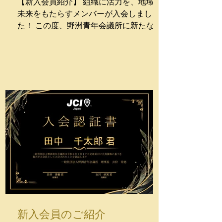
【新入会員紹介】 組織に活力を、地域に
ろん、組織全体のブレインとしても大い
未来をもたらすメンバーが入会しまし
に躍進してくれるに違いありません。宮
た！ この度、野洲青年会議所に新たな仲
田君のこれからの活躍が非常に楽しみで
間として、 加藤 巴美君 を迎えました。
す！
■入会の経緯 現会員である遠藤君からの
推薦を受けたことが、入会への大きなき
っかけとなりました。 「地域のため、何
かできることがある」という想いが、新
たな挑戦へと突き動かしたのでしょう。
持ち前の明るさと溌剌としたキャラクタ
ーで、地域のために一歩踏み出した彼女
の存在は、 組織にとっても新しい活力と
なるはずです。 ■今後の展望 今後は、
様々な地域貢献活動を通じて、自身の可
能性をさらに大きく広げていかれること
が期待されています。経験を一つひとつ
糧にしながら、地域貢献と自己成長を形
にされることでしょう。 彼女の放つポジ
新入会員のご紹介
ティブなエネルギーが、まちづくりにど