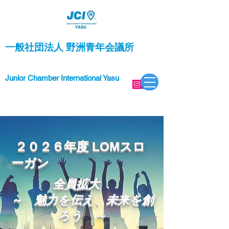
一般社団法人 野洲青年会議所
Junior Chamber International Yasu
２０２６年度 LOMスロ
ーガン
全員拡大
​～ 魅力を伝え、未来を創
ろう ～