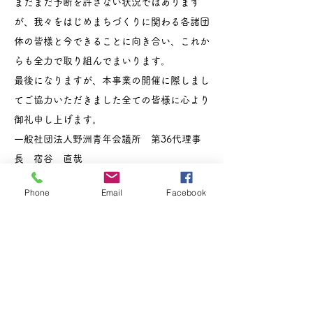
まだまだ予断を許さない状況ではあります
が、我々をはじめまちづくりに関わる各諸団
体の皆様と今できることに向き合い、これか
らも全力で取り組んでまいります。
最後になりますが、本事業の開催に際しまし
てご協力いただきました全ての皆様に心より
御礼申し上げます。
一般社団法人野洲青年会議所 第36代理事
長 宿谷 直哉
一般社団法人 野洲青年会議所
Phone
Email
Facebook
滋賀県野洲市西河原2400
TEL
077-589-3330
FAX
077-589-3156
Copyright(c)2017 Yasu Junior Chamber
International All Rights Reserved.