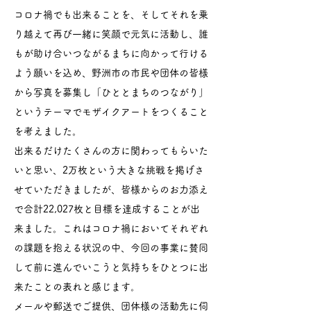
コロナ禍でも出来ることを、そしてそれを乗
り越えて再び一緒に笑顔で元気に活動し、誰
もが助け合いつながるまちに向かって行ける
よう願いを込め、野洲市の市民や団体の皆様
から写真を募集し「ひととまちのつながり」
というテーマでモザイクアートをつくること
を考えました。
出来るだけたくさんの方に関わってもらいた
いと思い、2万枚という大きな挑戦を掲げさ
せていただきましたが、皆様からのお力添え
で合計22,027枚と目標を達成することが出
来ました。これはコロナ禍においてそれぞれ
の課題を抱える状況の中、今回の事業に賛同
して前に進んでいこうと気持ちをひとつに出
来たことの表れと感じます。
メールや郵送でご提供、団体様の活動先に伺