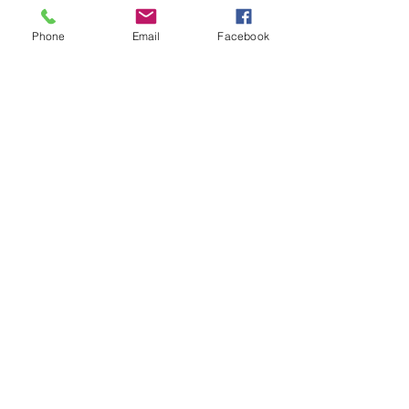
Copyright(c)2017 Yasu Junior Chamber
Phone
Email
Facebook
International All Rights Reserved.