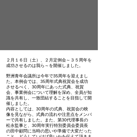
２月１６日（土）、２月定例会～３５周年を
成功させるのは我ら～を開催しました。
野洲青年会議所は今年で35周年を迎えまし
た。本例会では、35周年式典祝賀会を成功
させるべく、30周年にあった式典、祝賀
会、事業例会について理解を深め、全員が知
識を共有し、一致団結することを目指して開
催しました。
内容としては、30周年の式典、祝賀会の映
像を見ながら、式典の流れや注意点をメンバ
ーで共有しました。また、第30代理事長の
松永監事と、30周年実行特別委員会委員長
の田中顧問に当時の思いや準備で大変だった
こと、どうしていけば良いかを伝えて頂きま