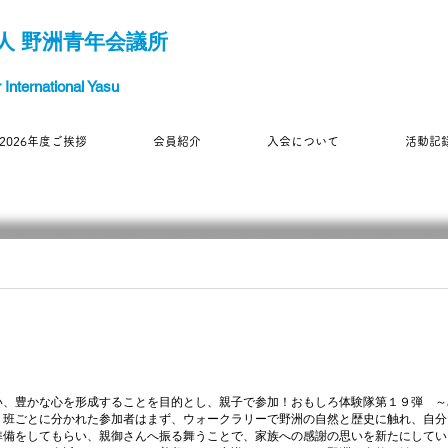
人 野洲青年会議所
International Yasu
2026年度ご挨拶
会員紹介
入会について
活動記
されました。
い、豊かな心を形成することを目的とし、親子で参加！
おもしろ体験隊第１９弾 ～
。
班ごとに分かれた参加者はまず、ウォークラリーで野洲の自然と歴史に触れ、自分
準備をしてもらい、親御さんへ振る舞うことで、
家族への感謝の思いを新たにしてい