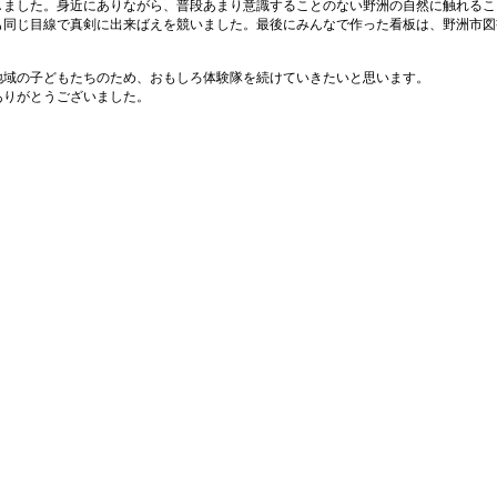
しました。
身近にありながら、普段あまり意識することのない野洲の自然に触れるこ
も同じ目線で真剣に出来ばえを競いました。
最後にみんなで作った看板は、野洲市図
域の子どもたちのため、おもしろ体験隊を続けていきたいと思います。
ありがとうございました。