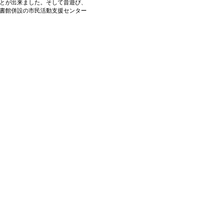
とが出来ました。
そして昔遊び、
書館併設の市民活動支援センター