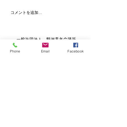
コメントを追加…
一般社団法人 野洲青年会議所
滋賀県野洲市西河原2400
TEL
077-589-3330
Phone
Email
Facebook
FAX
077-589-3156
Copyright(c)2017 Yasu Junior Chamber
International All Rights Reserved.