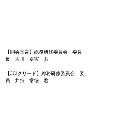
【開会宣言】総務研修委員会　委員
長　吉川　卓実　君
【JCIクリード】総務研修委員会　委
員　井狩　常徳　君