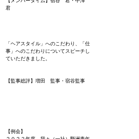
【メンバータイム】宿谷　君・中澤　
君
「ヘアスタイル」へのこだわり、「仕
事」へのこだわりについてスピーチし
ていただきました。
【監事総評】増田　監事・宿谷監事
【例会】
２０２２年
度、我々（一社）野洲青年