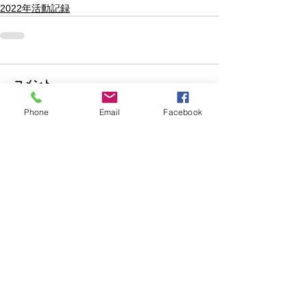
2022年活動記録
コメント
Phone
Email
Facebook
コメントを追加…
一般社団法人 野洲青年会議所
滋賀県野洲市西河原2400
TEL
077-589-3330
FAX
077-589-3156
Copyright(c)2017 Yasu Junior Chamber
International All Rights Reserved.