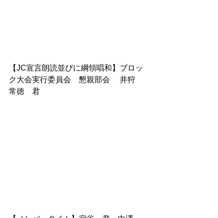
【JC宣言朗読並びに綱領唱和】ブロッ
ク大会実行委員会　懇親部会　 井狩　
常徳　君