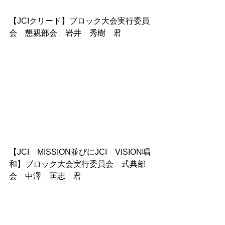
【JCIクリード】ブロック大会実行委員
会　懇親部会　岩井　秀樹　君
【JCI　MISSION並びにJCI　VISION唱
和】ブロック大会実行委員会　式典部
会　中澤　匡志　君