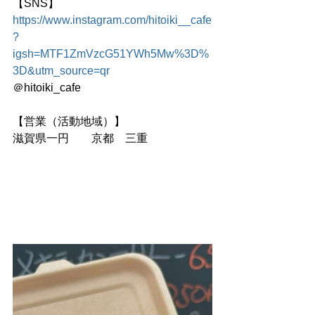
【SNS】
https://www.instagram.com/hitoiki__cafe
?
igsh=MTF1ZmVzcG51YWh5Mw%3D%
3D&utm_source=qr
＠hitoiki_cafe
【営業（活動地域）】
滋賀県一円　　京都　三重