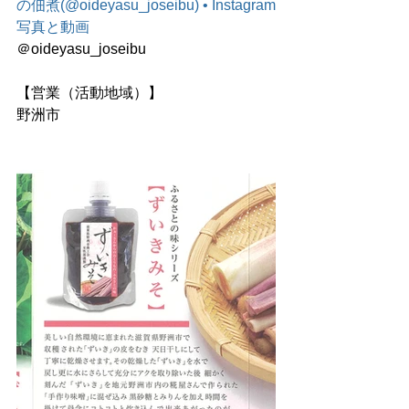
の佃煮(@oideyasu_joseibu) • Instagram
写真と動画
＠oideyasu_joseibu
【営業（活動地域）】
野洲市