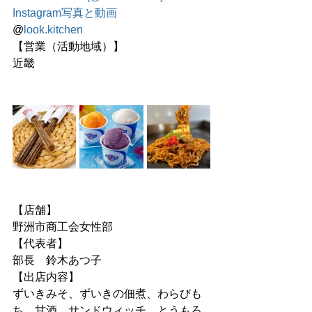
Instagram写真と動画
@
look.kitchen
【営業（活動地域）】
近畿
【店舗】
野洲市商工会女性部
【代表者】
部長　鈴木あつ子
【出店内容】
ずいきみそ、ずいきの佃煮、わらびも
ち、甘酒、サンドウィッチ、とうもろ