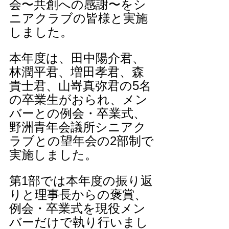
会〜共創への感謝〜をシ
ニアクラブの皆様と実施
しました。
本年度は、田中陽介君、
林潤平君、増田孝君、森
貴士君、山嵜真弥君の5名
の卒業生がおられ、メン
バーとの例会・卒業式、
野洲青年会議所シニアク
ラブとの望年会の2部制で
実施しました。
第1部では本年度の振り返
りと理事長からの褒賞、
例会・卒業式を現役メン
バーだけで執り行いまし