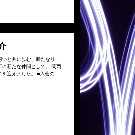
い志を持つ彼の存在は、 当
となるはずです。 次世代の
中君の活躍に、ぜひご注目く
介
想いと共に歩む、新たなリー
所に新たな仲間として、 関西
 を迎えました。 ■入会の経
持たれました。地元・野洲で
拠点に事業を展開する中で、
貢献したい」という思いか
会に至りました。 ■今後の展
す。 「自身の成長を通じ
に元気にしたい」という強い