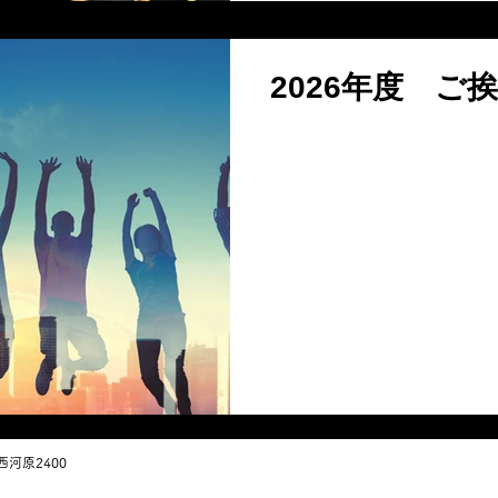
熱意を持っており、その活
す。 私たちは、栁瀬君と共
域の発展に向けて邁進して
2026年度 ご
河原2400