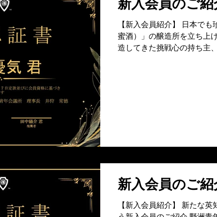
新入会員のご紹
【新入会員紹介】 日本でも
蜜酒）」の醸造所を立ち上げ
造してきた挑戦心の持ち主、
で培った高い実行力とフレッ
の度JCの仲間に加わってく
が、事業や地域に対する情熱
フットワークの軽さと柔軟な
動・まちづくり事業におい
れる期待のメンバーです。 
に、期待しております！！
新入会員のご紹
【新入会員紹介】 新たな英
う新入会員のご紹介 野洲青