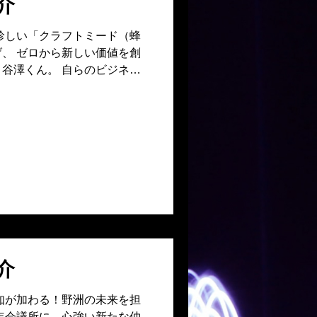
介
珍しい「クラフトミード（蜂
、 ゼロから新しい価値を創
谷澤くん。 自らのビジネス
シュな発想力を携えて、 こ
れました！ 一見クールです
は人一倍。 挑戦を恐れない
思考で、 これからのJC活
ても新しい風を吹き込んでく
谷澤くんのこれからの活躍
介
知が加わる！野洲の未来を担
年会議所に、心強い新たな仲