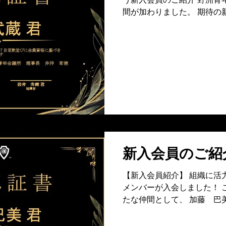
間が加わりました。 期待の
し）君をご紹介いたします。
は、現会員である田中千太
す。 宮田君は田中君の頼れ
ルギッシュなリーダーシッ
識と情報力で裏から支えてき
い情熱を形にするための「
兼ね備えた彼の加入は、野洲
くれています。 ■今後の展
地域イベントへの参画を通
バーへと成長していくことが
でに培った情報収集力と分
新入会員のご紹
ンビネーションはもちろん
も大いに躍進してくれるに
【新入会員紹介】 組織に活
れからの活躍が非常に楽し
メンバーが入会しました！ 
たな仲間として、 加藤 巴美
経緯 現会員である遠藤君か
会への大きなきっかけとなり