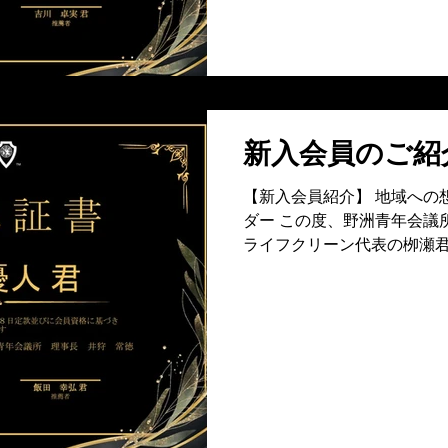
きな力となりたい」という熱
会議所にとっても大きな刺激
リーダーとして躍動する田
ださい！
新入会員のご紹
【新入会員紹介】 地域への
ダー この度、野洲青年会議
ライフクリーン代表の栁瀬君
緯 栁瀬くんは、同業種の青年会議所OBとの出会いを通
じ、当団体の活動に興味を
生まれ育ち、現在も同地を
「自己研鑽を積み、地域に
ら、先輩会員の推薦を経て入
望 清掃業を営む栁瀬君は、非常に誠実かつ謙虚な姿勢で
日々の業務に邁進されていま
て、愛する野洲の街をさら