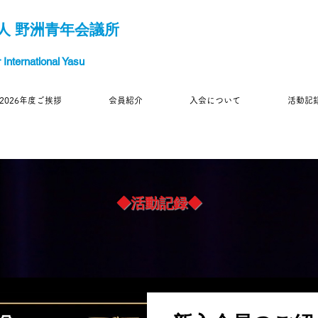
人 野洲青年会議所
International Yasu
2026年度ご挨拶
会員紹介
入会について
活動記
◆活動記録◆