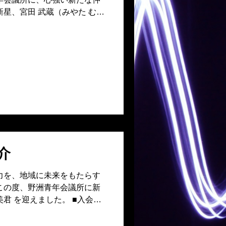
新星、宮田 武蔵（みやた むさ
 ■入会の経緯 今回の入会
郎君の強い推薦によるもので
る相棒であり、田中君のエネ
プやスタイルを、持ち前の知
た名参謀でもあります。 熱
確かな知性とサポート力」を
JCに新しい風を吹き込んで
望 今後は委員会活動や様々な
じて、まちづくりの中心メン
期待されています。 これま
析力を活かし、田中君とのコ
介
、組織全体のブレインとして
違いありません。宮田君のこ
力を、地域に未来をもたらす
みです！
この度、野洲青年会議所に新
君 を迎えました。 ■入会の
らの推薦を受けたことが、入
ました。 「地域のため、何