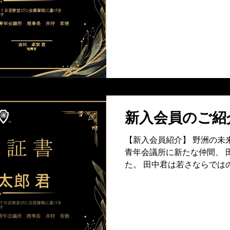
かできることがある」とい
き動かしたのでしょう。 持
ャラクターで、地域のため
は、 組織にとっても新しい
の展望 今後は、様々な地域
能性をさらに大きく広げて
ます。経験を一つひとつ糧
成長を形にされることでしょ
なエネルギーが、まちづく
新入会員のご紹
してくれるのか、 今後の活
【新入会員紹介】 野洲の未
青年会議所に新たな仲間、 
た。 田中君は若さならでは
囲を明るくする活力を兼ね
葉がぴったりのメンバーです
経済人が集う「京都会議」
た。 そこから紡がれた不思
へと結びつきました。 「野