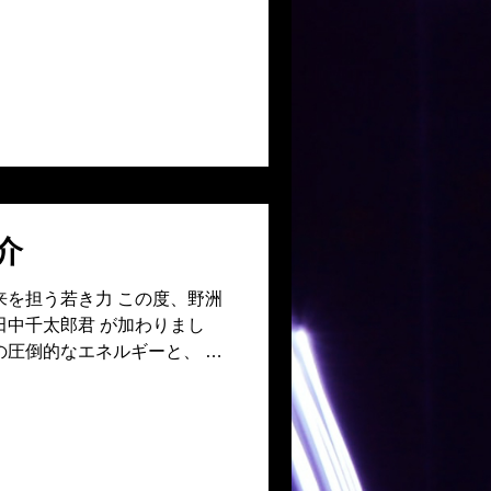
う想いが、新たな挑戦へと突
ち前の明るさと溌剌としたキ
に一歩踏み出した彼女の存在
活力となるはずです。 ■今後
貢献活動を通じて、自身の可
いかれることが期待されてい
にしながら、地域貢献と自己
う。 彼女の放つポジティブ
りにどのような変化をもたら
介
躍から目が離せません！
来を担う若き力 この度、野洲
田中千太郎君 が加わりまし
の圧倒的なエネルギーと、 周
備えた、「好青年」という言
。 彼との縁は、各地の青年
での偶然のひとコマからでし
議な繋がりが、今回の出会い
洲のまちづくりのために、大